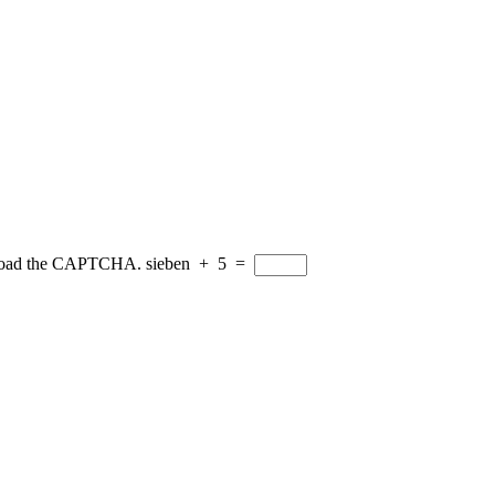
reload the CAPTCHA.
sieben
+
5
=