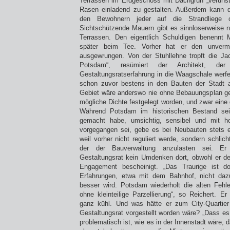
Terrassen im Erdgeschoss mit Dachgrün „verunstal
Rasen einladend zu gestalten. Außerdem kann d
den Bewohnern jeder auf die Strandliege o
Sichtschützende Mauern gibt es sinnloserweise 
Terrassen. Den eigentlich Schuldigen benennt M
später beim Tee. Vorher hat er den unvermei
ausgewrungen. Von der Stuhllehne tropft die Jac
Potsdam“, resümiert der Architekt, de
Gestaltungsratserfahrung in die Waagschale werf
schon zuvor bestens in den Bauten der Stadt 
Gebiet wäre anderswo nie ohne Bebauungsplan ge
mögliche Dichte festgelegt worden, und zwar eine d
Während Potsdam im historischen Bestand seit
gemacht habe, umsichtig, sensibel und mit h
vorgegangen sei, gebe es bei Neubauten stets e
weil vorher nicht reguliert werde, sondern schlicht 
der der Bauverwaltung anzulasten sei. E
Gestaltungsrat kein Umdenken dort, obwohl er 
Engagement bescheinigt. „Das Traurige ist d
Erfahrungen, etwa mit dem Bahnhof, nicht daz
besser wird. Potsdam wiederholt die alten Fehle
ohne kleinteilige Parzellierung“, so Reichert. Er
ganz kühl. Und was hätte er zum City-Quartie
Gestaltungsrat vorgestellt worden wäre? „Dass es
problematisch ist, wie es in der Innenstadt wäre, 