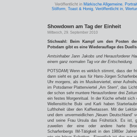
Veröffentlicht in
Märkische Allgemeine
,
Portrai
Stilform
,
Toast & Honig
,
Veröffentlicht in
,
Wertu
Showdown am Tag der Einheit
Mittwoch, 29. September 2010
Stichwahl: Beim Kampf um den Posten des
Potsdam gibt es eine Wiederauflage des Duells
Amtsinhaber Jann Jakobs und Herausforderer Ha
einem ganz normalen Tag vor der Entscheidung.
POTSDAM| Wenn es wirklich stimmt, dass der fr
dann sieht es gut aus für Hans-Jürgen Scharfenbe
Uhr morgens, als im Musikerviertel, einer Aufrei
im Potsdamer Plattenviertel „Am Stern“, das Licht
der schon sehr muntere Herausforderer drei Zeitu
ein festes Morgenritual. In der Küche erhebt sich 
Wellensittiche Bubi und Karli haben Starterlaub
Lufthoheit über den Kaffeetassen. Mit der Lektü
und dem unvermeidlichen „Neuen Deutschland“ v
und seine Frau Ursula das Frühstück. Es ist, 
zuweilen der eine oder andere harte Brock
Scharfenbergs IM-Tätigkeit in den 1980er Jahren
wie ein böser Schatten. „Eigentlich ist das nur 