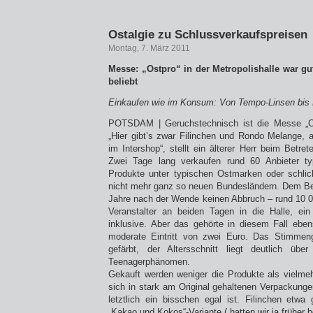
Ostalgie zu Schlussverkaufspreisen
Montag, 7. März 2011
Messe: „Ostpro“ in der Metropolishalle war g
beliebt
Einkaufen wie im Konsum: Von Tempo-Linsen bis R
POTSDAM | Geruchstechnisch ist die Messe „Os
„Hier gibt’s zwar Filinchen und Rondo Melange, a
im Intershop“, stellt ein älterer Herr beim Betret
Zwei Tage lang verkaufen rund 60 Anbieter ty
Produkte unter typischen Ostmarken oder schli
nicht mehr ganz so neuen Bundesländern. Dem Be
Jahre nach der Wende keinen Abbruch – rund 10 0
Veranstalter an beiden Tagen in die Halle, ei
inklusive. Aber das gehörte in diesem Fall ebe
moderate Eintritt von zwei Euro. Das Stimmenge
gefärbt, der Altersschnitt liegt deutlich üb
Teenagerphänomen.
Gekauft werden weniger die Produkte als vielmeh
sich in stark am Original gehaltenen Verpackungen
letztlich ein bisschen egal ist. Filinchen etwa 
„Kakao und Kokos“-Variante („hatten wir ja früher b