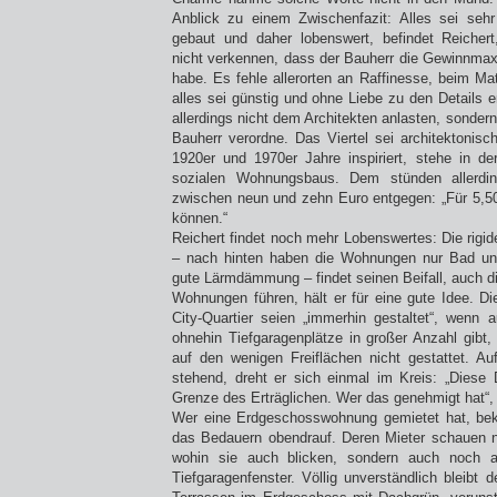
Anblick zu einem Zwischenfazit: Alles sei sehr
gebaut und daher lobenswert, befindet Reicher
nicht verkennen, dass der Bauherr die Gewinnmaxi
habe. Es fehle allerorten an Raffinesse, beim Ma
alles sei günstig und ohne Liebe zu den Details
allerdings nicht dem Architekten anlasten, sonde
Bauherr verordne. Das Viertel sei architektonis
1920er und 1970er Jahre inspiriert, stehe in de
sozialen Wohnungsbaus. Dem stünden allerdi
zwischen neun und zehn Euro entgegen: „Für 5,5
können.“
Reichert findet noch mehr Lobenswertes: Die rig
– nach hinten haben die Wohnungen nur Bad un
gute Lärmdämmung – findet seinen Beifall, auch d
Wohnungen führen, hält er für eine gute Idee. Di
City-Quartier seien „immerhin gestaltet“, wenn
ohnehin Tiefgaragenplätze in großer Anzahl gibt,
auf den wenigen Freiflächen nicht gestattet. Auf
stehend, dreht er sich einmal im Kreis: „Diese 
Grenze des Erträglichen. Wer das genehmigt hat“,
Wer eine Erdgeschosswohnung gemietet hat, be
das Bedauern obendrauf. Deren Mieter schauen n
wohin sie auch blicken, sondern auch noch a
Tiefgaragenfenster. Völlig unverständlich bleibt