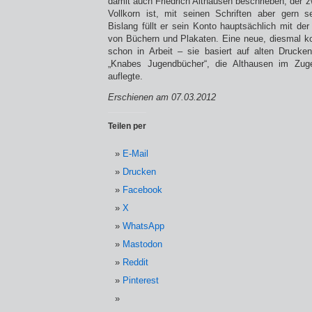
damit auch Friedrich Althausen beschrieben, der zw
Vollkorn ist, mit seinen Schriften aber gern s
Bislang füllt er sein Konto hauptsächlich mit der 
von Büchern und Plakaten. Eine neue, diesmal kom
schon in Arbeit – sie basiert auf alten Drucke
„Knabes Jugendbücher“, die Althausen im Zuge
auflegte.
Erschienen am 07.03.2012
Teilen per
E-Mail
Drucken
Facebook
X
WhatsApp
Mastodon
Reddit
Pinterest