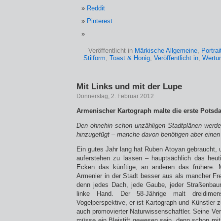
Reddit
Pinterest
Veröffentlicht in
Märkische Allgemeine
,
Portrai
Stilform
,
Toast & Honig
,
Veröffentlicht in
,
Wertu
Mit Links und mit der Lupe
Donnerstag, 2. Februar 2012
Armenischer Kartograph malte die erste Potsda
Den ohnehin schon unzähligen Stadtplänen werde
hinzugefügt – manche davon benötigen aber eine
Ein gutes Jahr lang hat Ruben Atoyan gebraucht,
auferstehen zu lassen – hauptsächlich das he
Ecken das künftige, an anderen das frühere. Mi
Armenier in der Stadt besser aus als mancher Fre
denn jedes Dach, jede Gaube, jeder Straßenbau
linke Hand. Der 58-Jährige malt dreidimen
Vogelperspektive, er ist Kartograph und Künstler 
auch promovierter Naturwissenschaftler. Seine Verl
müsse ein Bleistift gewesen sein, denn schon mit