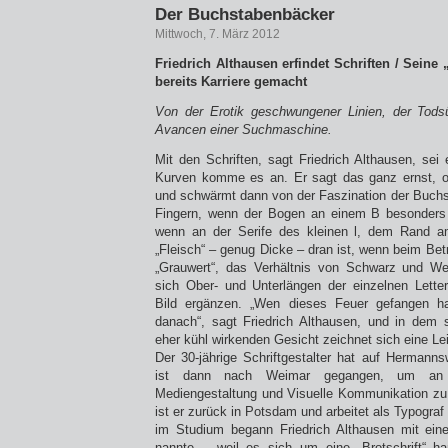
Der Buchstabenbäcker
Mittwoch, 7. März 2012
Friedrich Althausen erfindet Schriften / Seine 
bereits Karriere gemacht
Von der Erotik geschwungener Linien, der Tod
Avancen einer Suchmaschine.
Mit den Schriften, sagt Friedrich Althausen, sei
Kurven komme es an. Er sagt das ganz ernst, o
und schwärmt dann von der Faszination der Buchs
Fingern, wenn der Bogen an einem B besonders 
wenn an der Serife des kleinen l, dem Rand 
„Fleisch“ – genug Dicke – dran ist, wenn beim Bet
„Grauwert“, das Verhältnis von Schwarz und W
sich Ober- und Unterlängen der einzelnen Lett
Bild ergänzen. „Wen dieses Feuer gefangen ha
danach“, sagt Friedrich Althausen, und in dem 
eher kühl wirkenden Gesicht zeichnet sich eine Le
Der 30-jährige Schriftgestalter hat auf Hermann
ist dann nach Weimar gegangen, um an de
Mediengestaltung und Visuelle Kommunikation zu 
ist er zurück in Potsdam und arbeitet als Typograf
im Studium begann Friedrich Althausen mit einer 
nannte – weil es sich um eine „Brotschrift“ han