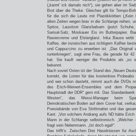
(„kannt’ ick damals nich“), sie gehen aber im Si
Brot über die Theke. Gleiches gilt für Tempo-Boh
für die sich die Leute mit Plastikkörben („Kei
alten Zeiten wegen brav in die Schlange reihen, un
Spitze, Lausitzer Glanzbalsam (putzt Schuhe,
Sarisal-Salz, Moskauer Eis im Butterpapier, B
Rasiercreme und Elsterglanz. Inka Bause wirbt 
Kaffee, der inzwischen aus richtigem Kaffee best
und Cappuccino zu erwerben ist. „Das Original 
runterkriegen“, sagt eine Frau, die gerade für 4
hat. Sie kauft weniger die Produkte als „so e
bekennt.
Nach soviel Osten ist der Stand des „Neuen Deut
korrekt, die Listen für das kostenlose Probeabo 
und wer schon dasteht, nimmt auch die DVDs mit
des Erich-Weinert-Ensembles und dem Propag
Hauptstadt der DDR“ gern mit. Das Standardwerk
Westen“, das Wessi-Manager beim Spat
Demokratischen Boden auf dem Cover hat, verkauf
Poesiebände von Eva Strittmatter und das ges
Kant. „Von solchem Andrang aufs ND hätte Erich 
Mann in der Schlange selbstironisch. „Welcher 
fragt sein Nebenmann. „Ist doch egal!“.
Das trifft’s. Zwischen Drei Haselnüssen für Asch