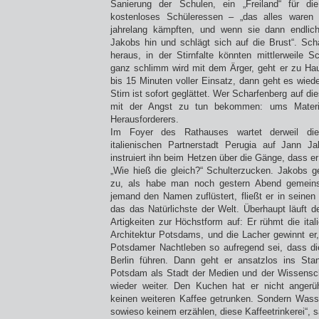
Sanierung der Schulen, ein „Freiland“ für die 
kostenloses Schüleressen – „das alles waren 
jahrelang kämpften, und wenn sie dann endlic
Jakobs hin und schlägt sich auf die Brust“. Sch
heraus, in der Stirnfalte könnten mittlerweile
ganz schlimm wird mit dem Ärger, geht er zu Ha
bis 15 Minuten voller Einsatz, dann geht es wieder
Stirn ist sofort geglättet. Wer Scharfenberg auf d
mit der Angst zu tun bekommen: ums Materi
Herausforderers.
Im Foyer des Rathauses wartet derweil die
italienischen Partnerstadt Perugia auf Jann J
instruiert ihn beim Hetzen über die Gänge, dass er
„Wie hieß die gleich?“ Schulterzucken. Jakobs 
zu, als habe man noch gestern Abend gemeins
jemand den Namen zuflüstert, fließt er in seinen
das das Natürlichste der Welt. Überhaupt läuft d
Artigkeiten zur Höchstform auf: Er rühmt die ital
Architektur Potsdams, und die Lacher gewinnt er,
Potsdamer Nachtleben so aufregend sei, dass di
Berlin führen. Dann geht er ansatzlos ins Stan
Potsdam als Stadt der Medien und der Wissens
wieder weiter. Den Kuchen hat er nicht angerü
keinen weiteren Kaffee getrunken. Sondern Wass
sowieso keinem erzählen, diese Kaffeetrinkerei“, s