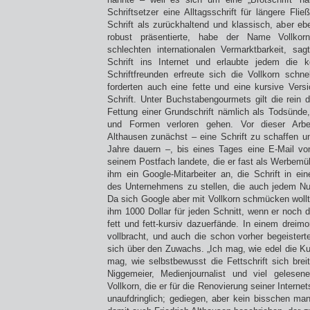
Schriftsetzer eine Alltagsschrift für längere Fli
Schrift als zurückhaltend und klassisch, aber eb
robust präsentierte, habe der Name Vollkor
schlechten internationalen Vermarktbarkeit, sagt
Schrift ins Internet und erlaubte jedem die 
Schriftfreunden erfreute sich die Vollkorn schnell
forderten auch eine fette und eine kursive Versi
Schrift. Unter Buchstabengourmets gilt die rein d
Fettung einer Grundschrift nämlich als Todsünde,
und Formen verloren gehen. Vor dieser Arbei
Althausen zunächst – eine Schrift zu schaffen un
Jahre dauern –, bis eines Tages eine E-Mail vo
seinem Postfach landete, die er fast als Werbemüll
ihm ein Google-Mitarbeiter an, die Schrift in ei
des Unternehmens zu stellen, die auch jedem Nut
Da sich Google aber mit Vollkorn schmücken woll
ihm 1000 Dollar für jeden Schnitt, wenn er noch d
fett und fett-kursiv dazuerfände. In einem dreim
vollbracht, und auch die schon vorher begeistert
sich über den Zuwachs. „Ich mag, wie edel die K
mag, wie selbstbewusst die Fettschrift sich bre
Niggemeier, Medienjournalist und viel gelesene
Vollkorn, die er für die Renovierung seiner Internet
unaufdringlich; gediegen, aber kein bisschen mani