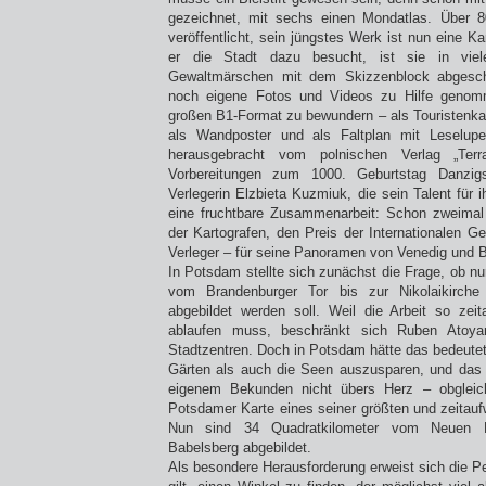
gezeichnet, mit sechs einen Mondatlas. Über 
veröffentlicht, sein jüngstes Werk ist nun eine 
er die Stadt dazu besucht, ist sie in viel
Gewaltmärschen mit dem Skizzenblock abgeschr
noch eigene Fotos und Videos zu Hilfe genom
großen B1-Format zu bewundern – als Touristenkar
als Wandposter und als Faltplan mit Leselu
herausgebracht vom polnischen Verlag „Ter
Vorbereitungen zum 1000. Geburtstag Danzig
Verlegerin Elzbieta Kuzmiuk, die sein Talent für 
eine fruchtbare Zusammenarbeit: Schon zweima
der Kartografen, den Preis der Internationalen Ge
Verleger – für seine Panoramen von Venedig und B
In Potsdam stellte sich zunächst die Frage, ob nur
vom Brandenburger Tor bis zur Nikolaikirche
abgebildet werden soll. Weil die Arbeit so zei
ablaufen muss, beschränkt sich Ruben Atoya
Stadtzentren. Doch in Potsdam hätte das bedeutet
Gärten als auch die Seen auszusparen, und das 
eigenem Bekunden nicht übers Herz – obgleic
Potsdamer Karte eines seiner größten und zeitauf
Nun sind 34 Quadratkilometer vom Neuen 
Babelsberg abgebildet.
Als besondere Herausforderung erweist sich die P