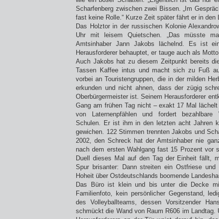
Scharfenberg zwischen zwei Bissen. „Im Gespräch
fast keine Rolle.“ Kurze Zeit später fährt er in den
Das Holztor in der russischen Kolonie Alexandro
Uhr mit leisem Quietschen. „Das müsste ma
Amtsinhaber Jann Jakobs lächelnd. Es ist e
Herausforderer behauptet, er tauge auch als Motto
Auch Jakobs hat zu diesem Zeitpunkt bereits di
Tassen Kaffee intus und macht sich zu Fuß 
vorbei an Touristengruppen, die in der milden He
erkunden und nicht ahnen, dass der zügig schr
Oberbürgermeister ist. Seinem Herausforderer ent
Gang am frühen Tag nicht – exakt 17 Mal lächel
von Laternenpfählen und fordert bezahlbare
Schulen. Er ist ihm in den letzten acht Jahren
gewichen. 122 Stimmen trennten Jakobs und Scha
2002, den Schreck hat der Amtsinhaber nie gan
nach dem ersten Wahlgang fast 15 Prozent vor s
Duell dieses Mal auf den Tag der Einheit fällt,
Spur brisanter: Dann streiten ein Ostfriese un
Hoheit über Ostdeutschlands boomende Landeshau
Das Büro ist klein und bis unter die Decke mit
Familienfoto, kein persönlicher Gegenstand, led
des Volleyballteams, dessen Vorsitzender Hans
schmückt die Wand von Raum R606 im Landtag. U