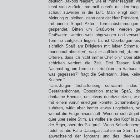
deutlich. Jakobs reagiert, wie er immer reagiert, 
lehnt sich zurück, trommelt nervös mit den Finge
schaut zuweilen in die Luft. Man einigt sich s
Meinung zu bleiben, dann geht der Herr Präsident,
mit einem Stapel Akten: Terminabstimmungen. 
gespendet. Bitten um Grußworte: werden ge
Grußworte: werden wohl abgewogen und verworf
Termine zeitgleich liegen. Es ist Oberbürgermeis
sichtlich Spaß am Dirigieren mit leiser Stimm
manchmal abstellen“, sagt er aufblickend, „da e
Öfteren, dass ich nicht immer Chef bin.“ Über ab
schicken verrinnt die Zeit. Drei Tassen Kaf
Nachmittag, ein Termin mit Schülern im Rathaus 
was gegessen?“ fragt die Sekretärin. „Nee, keine
Kuchen.“
Hans-Jürgen Scharfenberg schwärmt ind
Gestaltenkönnen. Opposition mache Spaß, do
dreifache Energie, um etwas durchzusetzen, was
mit einem Anruf erledigen könnte. Scharfenberg
zuhören, wirkt aber immer etwas ungehalten, so
worauf die Frage hinausläuft. Wenn er sich ärgert,
quer über seine Stirn, als wollte sie den Kopf in 
der Ärger, oben der Politprofi. Wenn Scharfenberg
redet, ist die Falte Dauergast auf seiner Stirn. E
abwechselnd der Ignoranz und des Ideenklau