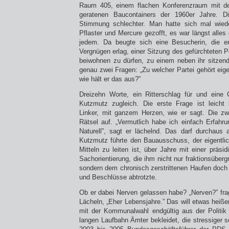
Raum 405, einem flachen Konferenzraum mit 
geratenen Baucontainers der 1960er Jahre. Di
Stimmung schlechter. Man hatte sich mal wied
Pflaster und Mercure gezofft, es war längst alles
jedem. Da beugte sich eine Besucherin, die e
Vergnügen erlag, einer Sitzung des gefürchtete
beiwohnen zu dürfen, zu einem neben ihr sitzende
genau zwei Fragen: „Zu welcher Partei gehört eige
wie hält er das aus?”
Dreizehn Worte, ein Ritterschlag für und eine 
Kutzmutz zugleich. Die erste Frage ist leicht 
Linker, mit ganzem Herzen, wie er sagt. Die zw
Rätsel auf. „Vermutlich habe ich einfach Erfahr
Naturell”, sagt er lächelnd. Das darf durchaus 
Kutzmutz führte den Bauausschuss, der eigentlich
Mitteln zu leiten ist, über Jahre mit einer präsid
Sachorientierung, die ihm nicht nur fraktionsüberg
sondern dem chronisch zerstrittenen Haufen doch
und Beschlüsse abtrotzte.
Ob er dabei Nerven gelassen habe? „Nerven?” fr
Lächeln, „Eher Lebensjahre.” Das will etwas heiße
mit der Kommunalwahl endgültig aus der Politik 
langen Laufbahn Ämter bekleidet, die stressiger 