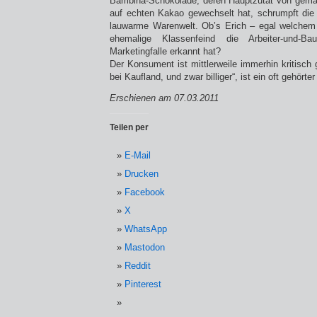
Bambina-Schokolade, deren Hauptzutat von gem
auf echten Kakao gewechselt hat, schrumpft die D
lauwarme Warenwelt. Ob’s Erich – egal welchem 
ehemalige Klassenfeind die Arbeiter-und-Ba
Marketingfalle erkannt hat?
Der Konsument ist mittlerweile immerhin kritisch
bei Kaufland, und zwar billiger“, ist ein oft gehörter
Erschienen am 07.03.2011
Teilen per
E-Mail
Drucken
Facebook
X
WhatsApp
Mastodon
Reddit
Pinterest