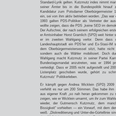
Standard-Lyrik gelten. Kutzmutz indes nimmt ma
seiner Ämter bis in die Bundespolitik hinauf z
Kandidatur zum Potsdamer Oberbürgermeister 
ein, sei von ihm aktiv betrieben worden. „Das war e
1993 galten PDS-Politiker als Vertreter der a
wollte zeigen, dass die PDS „keine SED im demok
Der Aufschrei, der nach seinem erfolgreichen ers
er Amtsinhaber Horst Gramlich (SPD) weit hinter si
er im zweiten Wahlgang verlor. Denn dass d
Landeshauptstadt ein PDS’ler und Ex-Stasi-IM 
dem Oberbürgermeistersessel sitzt, hatte nicht
sondern auch die Wähler mobilisiert. Doch du
Wahlgang macht Kutzmutz in seiner Partei Karr
Bundestagsmandat anzutreten, was er 1994 pr
verteidigt. Dass er 2005 nicht aufgestellt und 20
Listenplatz geschoben wurde, gehört zu sch
Kutzmutz’ Politikerleben.
Er kämpft gegen Andrea Wicklein (SPD) 2009
verfehlt es nur um 200 Stimmen. Das habe ihm
aus eigener Kraft „so nah heran gekommen zu se
zeigen, wie er Wicklein umarmt, um ihr zum Wahlsie
wieder, der Gutmensch Kutzmutz, dem manc
Bissigkeit” vorhielten — ein Vorwurf, mit dem de
weiß. „Diskreditierung und Unter-die-Gürtellinie s