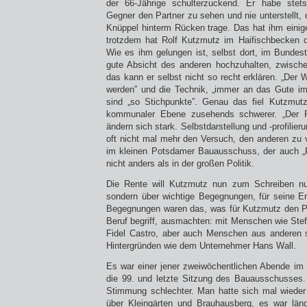
der 66-Jährige schulterzuckend. Er habe stets
Gegner den Partner zu sehen und nie unterstellt,
Knüppel hinterm Rücken trage. Das hat ihm einig
trotzdem hat Rolf Kutzmutz im Haifischbecken de
Wie es ihm gelungen ist, selbst dort, im Bundes
gute Absicht des anderen hochzuhalten, zwische
das kann er selbst nicht so recht erklären. „De
werden” und die Technik, „immer an das Gute im
sind „so Stichpunkte”. Genau das fiel Kutzmutz 
kommunaler Ebene zusehends schwerer. „Der Poli
ändern sich stark. Selbstdarstellung und -profilie
oft nicht mal mehr den Versuch, den anderen zu v
im kleinen Potsdamer Bauausschuss, der auch „R
nicht anders als in der großen Politik.
Die Rente will Kutzmutz nun zum Schreiben nut
sondern über wichtige Begegnungen, für seine 
Begegnungen waren das, was für Kutzmutz den Poli
Beruf begriff, ausmachten: mit Menschen wie St
Fidel Castro, aber auch Menschen aus anderen s
Hintergründen wie dem Unternehmer Hans Wall.
Es war einer jener zweiwöchentlichen Abende im
die 99. und letzte Sitzung des Bauausschusses. 
Stimmung schlechter. Man hatte sich mal wieder 
über Kleingärten und Brauhausberg, es war läng