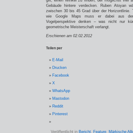
gilt, einen Winkel zu finden, der möglichst viel 
Gebäude hintere verdecken. Ruben Atoyan wä
zwischen 30 bis 45 Grad über der Horizontlinie
wie Google Maps muss er dabei aus der S
Vogelperspektive denken – was nicht nur kün
geometrische Meisterschaft verlangt.
Erschienen am 02.02.2012
Teilen per
E-Mail
Drucken
Facebook
X
WhatsApp
Mastodon
Reddit
Pinterest
Veröffentlicht in
Bericht
,
Feature
,
Märkische Al