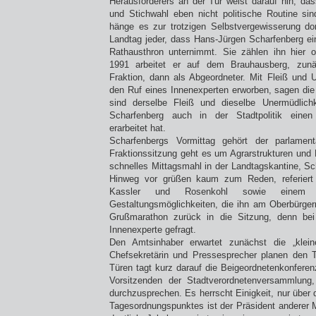
Herausforderers an der Tür weist darauf hin, d
und Stichwahl eben nicht politische Routine sin
hänge es zur trotzigen Selbstvergewisserung do
Landtag jeder, dass Hans-Jürgen Scharfenberg ei
Rathausthron unternimmt. Sie zählen ihn hier o
1991 arbeitet er auf dem Brauhausberg, zunäc
Fraktion, dann als Abgeordneter. Mit Fleiß und U
den Ruf eines Innenexperten erworben, sagen di
sind derselbe Fleiß und dieselbe Unermüdlichk
Scharfenberg auch in der Stadtpolitik eine
erarbeitet hat.
Scharfenbergs Vormittag gehört der parlament
Fraktionssitzung geht es um Agrarstrukturen und 
schnelles Mittagsmahl in der Landtagskantine, 
Hinweg vor grüßen kaum zum Reden, referiert 
Kassler und Rosenkohl sowie einem S
Gestaltungsmöglichkeiten, die ihn am Oberbürger
Grußmarathon zurück in die Sitzung, denn bei 
Innenexperte gefragt.
Den Amtsinhaber erwartet zunächst die „kleine
Chefsekretärin und Pressesprecher planen den T
Türen tagt kurz darauf die Beigeordnetenkonfere
Vorsitzenden der Stadtverordnetenversammlung
durchzusprechen. Es herrscht Einigkeit, nur über d
Tagesordnungspunktes ist der Präsident anderer