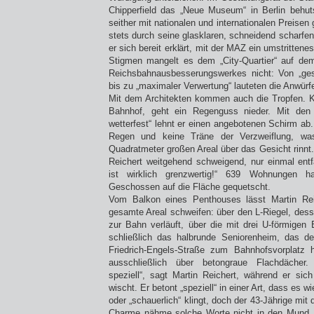
Chipperfield das „Neue Museum“ in Berlin behut
seither mit nationalen und internationalen Preisen
stets durch seine glasklaren, schneidend scharfe
er sich bereit erklärt, mit der MAZ ein umstrittene
Stigmen mangelt es dem „City-Quartier“ auf d
Reichsbahnausbesserungswerkes nicht: Von „gesi
bis zu „maximaler Verwertung“ lauteten die Anwür
Mit dem Architekten kommen auch die Tropfen. K
Bahnhof, geht ein Regenguss nieder. Mit den 
wetterfest“ lehnt er einen angebotenen Schirm ab
Regen und keine Träne der Verzweiflung, w
Quadratmeter großen Areal über das Gesicht rinnt.
Reichert weitgehend schweigend, nur einmal entf
ist wirklich grenzwertig!“ 639 Wohnungen 
Geschossen auf die Fläche gequetscht.
Vom Balkon eines Penthouses lässt Martin Rei
gesamte Areal schweifen: über den L-Riegel, dess
zur Bahn verläuft, über die mit drei U-förmigen B
schließlich das halbrunde Seniorenheim, das 
Friedrich-Engels-Straße zum Bahnhofsvorplatz h
ausschließlich über betongraue Flachdächer.
speziell“, sagt Martin Reichert, während er si
wischt. Er betont „speziell“ in einer Art, dass es w
oder „schauerlich“ klingt, doch der 43-Jährige mi
Charme nähme solche Worte nicht in den Mund. I