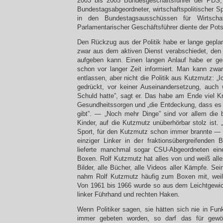
2003 bis 2005 Bundesgeschäftsführer der PDS
Bundestagsabgeordneter, wirtschaftspolitischer S
in den Bundestagsausschüssen für Wirtscha
Parlamentarischer Geschäftsführer diente der Po
Den Rückzug aus der Politik habe er lange geplan
zwar aus dem aktiven Dienst verabschiedet, den „
aufgeben kann. Einen langen Anlauf habe er ge
schon vor langer Zeit informiert. Man kann zwa
entlassen, aber nicht die Politik aus Kutzmutz: „
gedrückt, vor keiner Auseinandersetzung, auch 
Schuld hatte”, sagt er. Das habe am Ende viel K
Gesundheitssorgen und „die Entdeckung, dass es
gibt”. — „Noch mehr Dinge” sind vor allem die b
Kinder, auf die Kutzmutz unüberhörbar stolz ist.
Sport, für den Kutzmutz schon immer brannte — e
einziger Linker in der fraktionsübergreifenden
lieferte manchmal sogar CSU-Abgeordneten ein
Boxen. Rolf Kutzmutz hat alles von und weiß all
Bilder, alle Bücher, alle Videos aller Kämpfe. Sei
nahm Rolf Kutzmutz häufig zum Boxen mit, weil 
Von 1961 bis 1966 wurde so aus dem Leichtgewic
linker Führhand und rechten Haken.
Wenn Politiker sagen, sie hätten sich nie in Fun
immer gebeten worden, so darf das für gewöhn