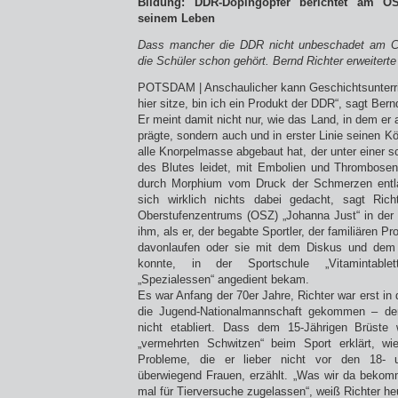
Bildung: DDR-Dopingopfer berichtet am O
seinem Leben
Dass mancher die DDR nicht unbeschadet am Ch
die Schüler schon gehört. Bernd Richter erweiterte
POTSDAM | Anschaulicher kann Geschichtsunterri
hier sitze, bin ich ein Produkt der DDR“, sagt Bern
Er meint damit nicht nur, wie das Land, in dem er
prägte, sondern auch und in erster Linie seinen Kö
alle Knorpelmasse abgebaut hat, der unter einer 
des Blutes leidet, mit Embolien und Thrombosen
durch Morphium vom Druck der Schmerzen entla
sich wirklich nichts dabei gedacht, sagt Ric
Oberstufenzentrums (OSZ) „Johanna Just“ in der 
ihm, als er, der begabte Sportler, der familiären 
davonlaufen oder sie mit dem Diskus und de
konnte, in der Sportschule „Vitamintablett
„Spezialessen“ angedient bekam.
Es war Anfang der 70er Jahre, Richter war erst in 
die Jugend-Nationalmannschaft gekommen – der
nicht etabliert. Dass dem 15-Jährigen Brüst
„vermehrten Schwitzen“ beim Sport erklärt, w
Probleme, die er lieber nicht vor den 18- u
überwiegend Frauen, erzählt. „Was wir da bekom
mal für Tierversuche zugelassen“, weiß Richter he