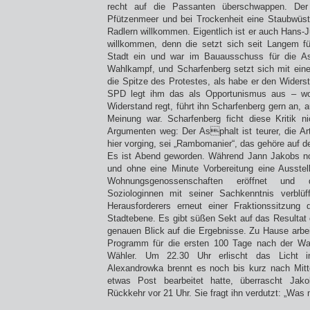
recht auf die Passanten überschwappen. De
Pfützenmeer und bei Trockenheit eine Staubwüst
Radlern willkommen. Eigentlich ist er auch Hans-
willkommen, denn die setzt sich seit Langem fü
Stadt ein und war im Bauausschuss für die As
Wahlkampf, und Scharfenberg setzt sich mit einer
die Spitze des Protestes, als habe er den Widers
SPD legt ihm das als Opportunismus aus – wo
Widerstand regt, führt ihn Scharfenberg gern an, 
Meinung war. Scharfenberg ficht diese Kritik n
Argumenten weg: Der Asphalt ist teurer, die Ar
hier vorging, sei „Rambomanier“, das gehöre auf d
Es ist Abend geworden. Während Jann Jakobs n
und ohne eine Minute Vorbereitung eine Ausstel
Wohnungsgenossenschaften eröffnet und
Soziologinnen mit seiner Sachkenntnis verblü
Herausforderers erneut einer Fraktionssitzung
Stadtebene. Es gibt süßen Sekt auf das Resulta
genauen Blick auf die Ergebnisse. Zu Hause arbe
Programm für die ersten 100 Tage nach der Wa
Wähler. Um 22.30 Uhr erlischt das Licht im
Alexandrowka brennt es noch bis kurz nach Mit
etwas Post bearbeitet hatte, überrascht Jak
Rückkehr vor 21 Uhr. Sie fragt ihn verdutzt: „Was