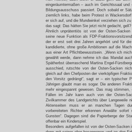
eingeräumtermaßen – auch im Gerichtssaal und
Bildungsausschuss passiert. Doch sobald er Sätz
ziemlich links, habe beim Protest in Wackersdorf 
er sich auf, und die Mundwinkel verziehen sich z
das sagt: Das hätten Sie jetzt nicht gedacht, gell?
Ähnlich unprätentiös ist von der Osten-Sacken
seine neue Funktion als FDP-Fraktionsvorsitzende
der er erst seit drei Jahren angehört und für d
kandidierte, ohne große Ambitionen auf die Mac
aus einer Art Pflichtbewusstsein. „Wenn ich mich
gewählt werde, dann nehme ich das Mandat auch 
Spätherbst überraschend Martina Engel-Fürstberge
ausschied, rutschte von der Osten-Sacken nic
gleich auf den Chefposten der vierköpfigen Frakti
den Vorsitz gedrängt“, sagt er – ein typischer P
Jährigen glaubt man es sogar. Die anderen Frakti
mehr eingespannt gewesen. Das mag stimmen, 
Fällen im Jahr kann auch von der Osten-Sac
Zivilkammer des Landgerichts über Langeweile n
Aktenseiten muss er an manchen Tagen durc
vorbereiteten Richter erkennen Anwälte sofor
Gunsten“. Dagegen sind die Papierberge der St
offenbar ein Kinderspiel.
Besonders aufgefallen ist von der Osten-Sacken i
denn mit seiner eher besonnenen und an den Fakte