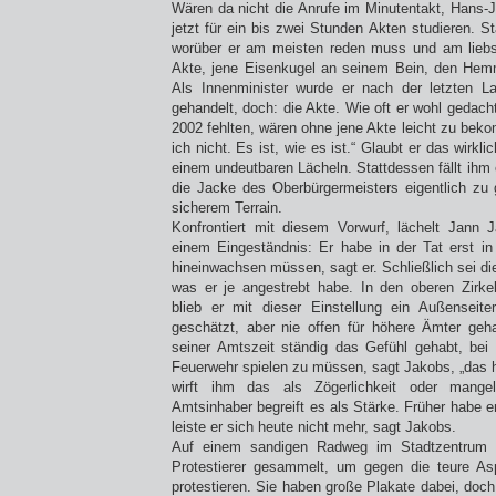
Wären da nicht die Anrufe im Minutentakt, Hans-
jetzt für ein bis zwei Stunden Akten studieren. St
worüber er am meisten reden muss und am liebst
Akte, jene Eisenkugel an seinem Bein, den Hem
Als Innenminister wurde er nach der letzten La
gehandelt, doch: die Akte. Wie oft er wohl gedach
2002 fehlten, wären ohne jene Akte leicht zu b
ich nicht. Es ist, wie es ist.“ Glaubt er das wirkli
einem undeutbaren Lächeln. Stattdessen fällt ihm
die Jacke des Oberbürgermeisters eigentlich zu g
sicherem Terrain.
Konfrontiert mit diesem Vorwurf, lächelt Jann 
einem Eingeständnis: Er habe in der Tat erst in 
hineinwachsen müssen, sagt er. Schließlich sei die 
was er je angestrebt habe. In den oberen Zirk
blieb er mit dieser Einstellung ein Außenseite
geschätzt, aber nie offen für höhere Ämter geh
seiner Amtszeit ständig das Gefühl gehabt, b
Feuerwehr spielen zu müssen, sagt Jakobs, „das 
wirft ihm das als Zögerlichkeit oder mang
Amtsinhaber begreift es als Stärke. Früher habe e
leiste er sich heute nicht mehr, sagt Jakobs.
Auf einem sandigen Radweg im Stadtzentrum 
Protestierer gesammelt, um gegen die teure A
protestieren. Sie haben große Plakate dabei, doch