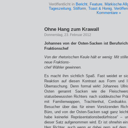
Veröffentlicht in
Bericht
,
Feature
,
Märkische Al
Tageszeitung
,
Stilform
,
Toast & Honig
,
Veröffent
Kommentare »
Ohne Hang zum Krawall
Donnerstag, 23. Februar 2012
Johannes von der Osten-Sacken ist Berufsrich
Fraktionschef
Von der rhetorischen Keule hält er wenig: Mit stille
neue Fraktions-
chef Wähler gewinnen.
Es macht ihm sichtlich Spaß. Fast weidet er si
Reaktion auf diesen Kontrast aus Form und I
Überraschung. Denn formal wirkt Johannes Ullr
Osten genannt Sacken wie die Fleischwerd
statusbewussten Richters nach süddeutscher Prägu
mit Familienwappen, Trachtenhut, Cordsakk
Besucher über das für einen Vorsitzenden Rich
Büro, und von der Osten-Sacken sagt ganz leichth
habe keinerlei Repräsentationsbedürfnisse“ – 
dieser Satz aufgenommen wird. Er ist ohnehin ein 
Herr Richter, auch wenn er dabei gern auf dem