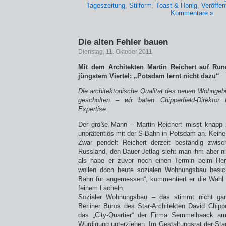
Tageszeitung
,
Stilform
,
Toast & Honig
,
Veröffent
Kommentare »
Die alten Fehler bauen
Dienstag, 11. Oktober 2011
Mit dem Architekten Martin Reichert auf R
jüngstem Viertel: „Potsdam lernt nicht dazu“
Die architektonische Qualität des neuen Wohngeb
gescholten – wir baten Chipperfield-Direktor
Expertise.
Der große Mann – Martin Reichert misst knapp
unprätentiös mit der S-Bahn in Potsdam an. Keine
Zwar pendelt Reichert derzeit beständig zwis
Russland, den Dauer-Jetlag sieht man ihm aber nic
als habe er zuvor noch einen Termin beim Herr
wollen doch heute sozialen Wohnungsbau besicht
Bahn für angemessen“, kommentiert er die Wahl 
feinem Lächeln.
Sozialer Wohnungsbau – das stimmt nicht ganz
Berliner Büros des Star-Architekten David Chippe
das „City-Quartier“ der Firma Semmelhaack am
Würdigung unterziehen. Im Gestaltungsrat der Stadt 