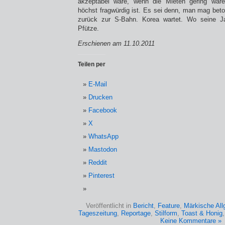
akzeptabel wäre, wenn die Mieten gering wär
höchst fragwürdig ist. Es sei denn, man mag beto
zurück zur S-Bahn. Korea wartet. Wo seine Ja
Pfütze.
Erschienen am 11.10.2011
Teilen per
E-Mail
Drucken
Facebook
X
WhatsApp
Mastodon
Reddit
Pinterest
Veröffentlicht in
Bericht
,
Feature
,
Märkische Al
Tageszeitung
,
Reportage
,
Stilform
,
Toast & Honig
Keine Kommentare »