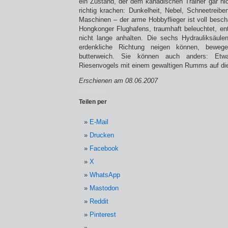
ein Zustand, der dem kanadischen Trainer gar nic
richtig krachen: Dunkelheit, Nebel, Schneetrei
Maschinen – der arme Hobbyflieger ist voll beschä
Hongkonger Flughafens, traumhaft beleuchtet, ent
nicht lange anhalten. Die sechs Hydrauliksäule
erdenkliche Richtung neigen können, beweg
butterweich. Sie können auch anders: Et
Riesenvogels mit einem gewaltigen Rumms auf di
Erschienen am 08.06.2007
Teilen per
E-Mail
Drucken
Facebook
X
WhatsApp
Mastodon
Reddit
Pinterest