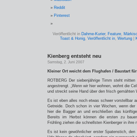
Reddit
Pinterest
Veröffentlicht in
Dahme-Kurier
,
Feature
,
Märkis
Toast & Honig
,
Veröffentlicht in
,
Wertung
|
Kienberg entsteht neu
Samstag, 2. Juni 2007
Kleiner Ort weicht dem Flughafen / Baustart fü
ROTBERG Der siebenjährige Timm steht mitten 
angestrengt. „Wenn wir hier wohnen, wohnt die Celi
und streckt seine Hand über den frisch gemähten
Es ist eben alles noch etwas schwer vorstellbar 
Getreide. Doch schon in vier Wochen, wenn der R
hier die Bagger an und erschließen das künftig
Bereits im Herbst können die ersten zu bau
Frühling ziehen die schnellsten Kienberger in ihre
Es ist kein gewöhnlicher erster Spatenstich, den