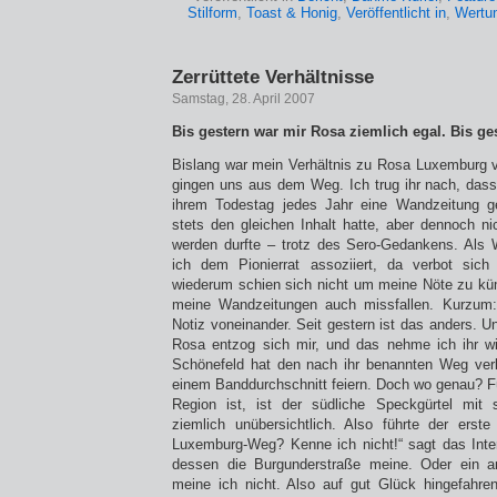
Stilform
,
Toast & Honig
,
Veröffentlicht in
,
Wertu
Zerrüttete Verhältnisse
Samstag, 28. April 2007
Bis gestern war mir Rosa ziemlich egal. Bis ge
Bislang war mein Verhältnis zu Rosa Luxemburg vo
gingen uns aus dem Weg. Ich trug ihr nach, dass
ihrem Todestag jedes Jahr eine Wandzeitung g
stets den gleichen Inhalt hatte, aber dennoch nic
werden durfte – trotz des Sero-Gedankens. Als 
ich dem Pionierrat assoziiert, da verbot sic
wiederum schien sich nicht um meine Nöte zu küm
meine Wandzeitungen auch missfallen. Kurzum
Notiz voneinander. Seit gestern ist das anders. Uns
Rosa entzog sich mir, und das nehme ich ihr wi
Schönefeld hat den nach ihr benannten Weg verb
einem Banddurchschnitt feiern. Doch wo genau? Fü
Region ist, ist der südliche Speckgürtel mit s
ziemlich unübersichtlich. Also führte der erst
Luxemburg-Weg? Kenne ich nicht!“ sagt das Intern
dessen die Burgunderstraße meine. Oder ein a
meine ich nicht. Also auf gut Glück hingefahre