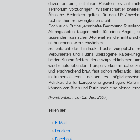
davon entfernt, mit ihren Raketen bis auf mitt
Territorium vorzudringen. Wissenschaftler zweife
Ähnliche Bedenken gelten für den US-Abwehrs
technischen Schwierigkeiten steht.
Doch auch Putins „ernsthafte Bedrohung Russlands
Abfangraketen taugen nicht für einen Angriff, 
tausender russischer Atomwaffen die militärisc
nicht nennenswert schwächen.
So entsteht der Eindruck, Bushs vorgebliche 
Verbündeten und Putins überzogene Kalter-Krieg
beiden Supermächten: der einzig verbliebenen und
wieder aufstrebenden. Europa verkommt dabei zum
und erschreckend brav, fast schon reflexartig, läs
instrumentalisieren, dessen es möglicherweis
Politiker, die für Europa eine gewichtigere Rolle i
können von Bush und Putin noch eine Menge lern
(Veröffentlicht am 12. Juni 2007)
Teilen per
E-Mail
Drucken
Facebook