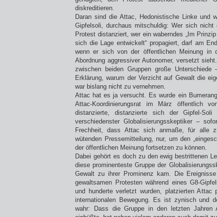
diskreditieren.
Daran sind die Attac, Hedonistische Linke und 
Gipfelsoli, durchaus mitschuldig: Wer sich nich
Protest distanziert, wer ein waberndes „Im Prinzip
sich die Lage entwickelt“ propagiert, darf am En
wenn er sich von der öffentlichen Meinung in
Abordnung aggressiver Autonomer, versetzt sieht.
zwischen beiden Gruppen große Unterschiede 
Erklärung, warum der Verzicht auf Gewalt die eig
war bislang nicht zu vernehmen.
Attac hat es ja versucht. Es wurde ein Bumeran
Attac-Koordinierungsrat im März öffentlich v
distanzierte, distanzierte sich der Gipfel-S
verschiedenster Globalisierungsskeptiker – sof
Frechheit, dass Attac sich anmaße, für alle 
wütenden Pressemitteilung, nur, um den „einges
der öffentlichen Meinung fortsetzen zu können.
Dabei gehört es doch zu den ewig bestrittenen L
diese prominenteste Gruppe der Globalisierungss
Gewalt zu ihrer Prominenz kam. Die Ereigniss
gewaltsamen Protesten während eines G8-Gipfel
und hunderte verletzt wurden, platzierten Attac 
internationalen Bewegung. Es ist zynisch und d
wahr: Dass die Gruppe in den letzten Jahren At