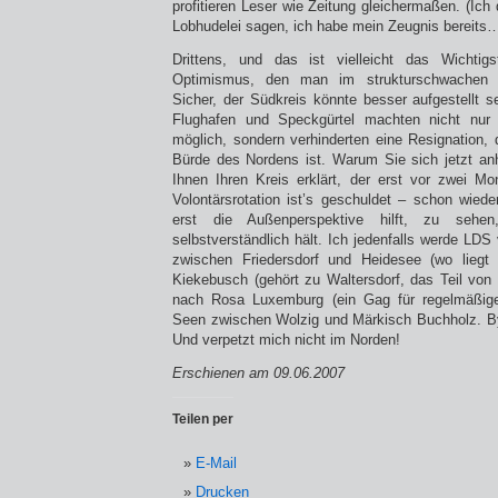
profitieren Leser wie Zeitung gleichermaßen. (Ich
Lobhudelei sagen, ich habe mein Zeugnis bereits
Drittens, und das ist vielleicht das Wichtig
Optimismus, den man im strukturschwachen N
Sicher, der Südkreis könnte besser aufgestellt s
Flughafen und Speckgürtel machten nicht nur
möglich, sondern verhinderten eine Resignation, d
Bürde des Nordens ist. Warum Sie sich jetzt a
Ihnen Ihren Kreis erklärt, der erst vor zwei 
Volontärsrotation ist’s geschuldet – schon wie
erst die Außenperspektive hilft, zu seh
selbstverständlich hält. Ich jedenfalls werde LD
zwischen Friedersdorf und Heidesee (wo liegt
Kiekebusch (gehört zu Waltersdorf, das Teil von 
nach Rosa Luxemburg (ein Gag für regelmäßige
Seen zwischen Wolzig und Märkisch Buchholz. By
Und verpetzt mich nicht im Norden!
Erschienen am 09.06.2007
Teilen per
E-Mail
Drucken