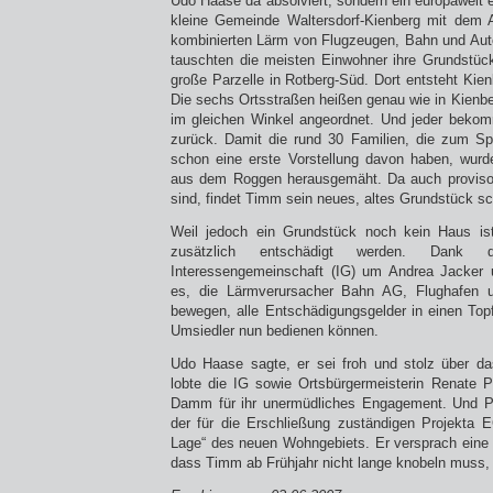
Udo Haase da absolviert, sondern ein europaweit e
kleine Gemeinde Waltersdorf-Kienberg mit dem
kombinierten Lärm von Flugzeugen, Bahn und Aut
tauschten die meisten Einwohner ihre Grundstüc
große Parzelle in Rotberg-Süd. Dort entsteht Kie
Die sechs Ortsstraßen heißen genau wie in Kienber
im gleichen Winkel angeordnet. Und jeder bekom
zurück. Damit die rund 30 Familien, die zum S
schon eine erste Vorstellung davon haben, wurd
aus dem Roggen herausgemäht. Da auch provisor
sind, findet Timm sein neues, altes Grundstück sc
Weil jedoch ein Grundstück noch kein Haus is
zusätzlich entschädigt werden. Dank
Interessengemeinschaft (IG) um Andrea Jacker 
es, die Lärmverursacher Bahn AG, Flughafen
bewegen, alle Entschädigungsgelder in einen Top
Umsiedler nun bedienen können.
Udo Haase sagte, er sei froh und stolz über das
lobte die IG sowie Ortsbürgermeisterin Renate Pil
Damm für ihr unermüdliches Engagement. Und Pe
der für die Erschließung zuständigen Projekta 
Lage“ des neuen Wohngebiets. Er versprach eine 
dass Timm ab Frühjahr nicht lange knobeln muss,