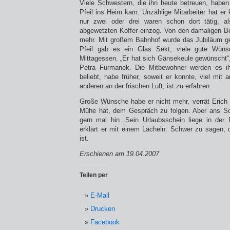
Viele Schwestern, die ihn heute betreuen, haben 
Pfeil ins Heim kam. Unzählige Mitarbeiter hat 
nur zwei oder drei waren schon dort tätig, a
abgewetzten Koffer einzog. Von den damaligen Be
mehr. Mit großem Bahnhof wurde das Jubiläum ge
Pfeil gab es ein Glas Sekt, viele gute Wün
Mittagessen. „Er hat sich Gänsekeule gewünscht“,
Petra Furmanek. Die Mitbewohner werden es ih
beliebt, habe früher, soweit er konnte, viel mit
anderen an der frischen Luft, ist zu erfahren.
Große Wünsche habe er nicht mehr, verrät Erich
Mühe hat, dem Gespräch zu folgen. Aber ans S
gern mal hin. Sein Urlaubsschein liege in der 
erklärt er mit einem Lächeln. Schwer zu sagen,
ist.
Erschienen am 19.04.2007
Teilen per
E-Mail
Drucken
Facebook