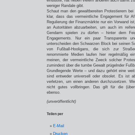
einbüßte, hat neben vielem anderen auch damit zu
weniger Randale gibt.
Schaut man den gewaltbereiten Protestierern bei 
klar, dass das vermeintliche Engagement für Af
Regulierung der Finanzmärkte nur ein Vorwand ist
an Autoritäten abzuarbeiten, um auch im reife
Gendarm spielen zu dürfen – hinter dem Feige
Engagements. Nur ein paar Transparente un
unterscheiden den Schwarzen Block bei seinen Sc
von Fußball-Hooligans, die sich zur Straßen
renommierte Medien laufen hier regelmäßig ei
meinen, der vermeintliche Zweck solcher Protes
zumindest über die tumbe Gewalt prügelnder Fußba
Grundlegende Werte – und dazu gehört eine weit 
sind entweder universell oder obsolet. Es ist 
verletzen, um einen anderen durchzusetzen. Wer
nicht gutes vollbringen. Das gilt für die (übe
ebenso.
(unveröffentlicht)
Teilen per
E-Mail
Drucken