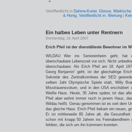
Veröffentlicht in
Dahme-Kurier
,
Glosse
,
Märkische 
& Honig
,
Veröffentlicht in
,
Wertung
|
Kei
Ein halbes Leben unter Rentnern
Donnerstag, 19. April 2007
Erich Pfeil ist der dienstälteste Bewohner im 
WILDAU Wer ins Seniorenheim geht, hat o
überschaubare Lebenszeit vor sich. Nicht unbeding
überschaubare. Als Erich Pfeil am 18. April 19
Georg Benjamin“ geht, ist der gleichaltrige Eri
Sekretär des Zentralkomitees der SED geword
selben Jahr Olympische Spiele statt, Willy Bra
Misstrauensvotum, und in den USA erschüttert 
Weiße Haus. Heute, 35 Jahre später, ist das alle
Pfeil aber wohnt immer noch in jenem Haus, das
Wildau heißt. Genau genommen ist es seit dem U
das gleiche Haus. Erich Pfeil bekam ein neues, g
Er ist mittlerweile 85 Jahre alt, die Gesundhei
schon mit knapp 50 Jahren ins Feierabendheim g
fehlten, die sich um ihn kümmern konnten.