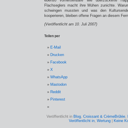
ebenso vorhersehbare wie überzuckerte Hap
Flachseglers macht ihre Mühen zunichte. Warum
schwingen mussten und was den Kultursende
kooperieren, bleiben offene Fragen an diesem Fer
(Veröffentlicht am 10. Juli 2007)
Teilen per
E-Mail
Drucken
Facebook
X
WhatsApp
Mastodon
Reddit
Pinterest
Veröffentlicht in
Blog
,
Croissant & CrèmeBrûlée
,
Veröffentlicht in
,
Wertung
|
Keine K