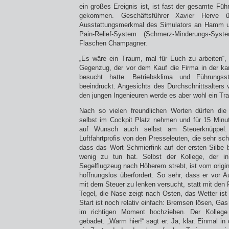
ein großes Ereignis ist, ist fast der gesamte Fü
gekommen. Geschäftsführer Xavier Herve üb
Ausstattungsmerkmal des Simulators an Hamm un
Pain-Relief-System (Schmerz-Minderungs-Sy
Flaschen Champagner.
„Es wäre ein Traum, mal für Euch zu arbeiten“
Gegenzug, der vor dem Kauf die Firma in der k
besucht hatte. Betriebsklima und Führungsst
beeindruckt. Angesichts des Durchschnittsalters 
den jungen Ingenieuren werde es aber wohl ein Tr
Nach so vielen freundlichen Worten dürfen di
selbst im Cockpit Platz nehmen und für 15 Minut
auf Wunsch auch selbst am Steuerknüppel.
Luftfahrtprofis von den Presseleuten, die sehr s
dass das Wort Schmierfink auf der ersten Silbe b
wenig zu tun hat. Selbst der Kollege, der in
Segelflugzeug nach Höherem strebt, ist vom origi
hoffnungslos überfordert. So sehr, dass er vor A
mit dem Steuer zu lenken versucht, statt mit den 
Tegel, die Nase zeigt nach Osten, das Wetter ist
Start ist noch relativ einfach: Bremsen lösen, Gas
im richtigen Moment hochziehen. Der Kolleg
gebadet. „Warm hier!“ sagt er. Ja, klar. Einmal in 