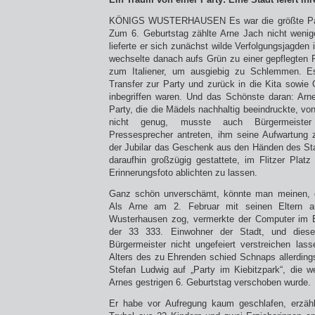
KÖNIGS WUSTERHAUSEN Es war die größte Part
Zum 6. Geburtstag zählte Arne Jach nicht wenig
lieferte er sich zunächst wilde Verfolgungsjagden
wechselte danach aufs Grün zu einer gepflegten P
zum Italiener, um ausgiebig zu Schlemmen. Es
Transfer zur Party und zurück in die Kita sowie
inbegriffen waren. Und das Schönste daran: Arne 
Party, die die Mädels nachhaltig beeindruckte, vo
nicht genug, musste auch Bürgermeiste
Pressesprecher antreten, ihm seine Aufwartung
der Jubilar das Geschenk aus den Händen des St
daraufhin großzügig gestattete, im Flitzer Pla
Erinnerungsfoto ablichten zu lassen.
Ganz schön unverschämt, könnte man meinen, do
Als Arne am 2. Februar mit seinen Eltern 
Wusterhausen zog, vermerkte der Computer im 
der 33 333. Einwohner der Stadt, und diese
Bürgermeister nicht ungefeiert verstreichen las
Alters des zu Ehrenden schied Schnaps allerding
Stefan Ludwig auf „Party im Kiebitzpark“, die 
Arnes gestrigen 6. Geburtstag verschoben wurde.
Er habe vor Aufregung kaum geschlafen, erzäh