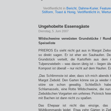
Veröffentlicht in
Bericht
,
Dahme-Kurier
,
Feature
Stilform
,
Toast & Honig
,
Veröffentlicht in
,
Wertu
Ungehobelte Essensgäste
Dienstag, 5. Juni 2007
Wildschweine verwüsten Grundstücke / Rund
Speiseliste
PRIEROS Es sieht nicht gut aus in Margot Zieb
so direkt sagen. Er ist eher ein Sauhaufen. De
Grundstück verteilt, die Kartoffeln aus dem
Tulpenzwiebeln – was davon übrig ist – liegen üb
Kompost ist überall – nur nicht auf dem Haufen. E
„Das Schlimmste ist aber, dass ich mich abends 
Margot Ziebold. Den Garten könne sie ja wieder r
störe sie schon gewaltig. Schließlich hab
Schlamassels, eine Rotte Wildschweine, die nun
Zieboldschen Vorgarten ein unfeines Picknick feier
mit Bachen ist dann nicht zu spaßen.
Das Ehepaar ist nicht das einzige, das 
Wühlkommando leidet. Etwa zehn Gärten in Zieb