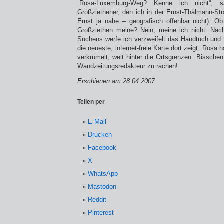
„Rosa-Luxemburg-Weg? Kenne ich nicht“, sa
Großziethener, den ich in der Ernst-Thälmann-Str
Ernst ja nahe – geografisch offenbar nicht). Ob 
Großziethen meine? Nein, meine ich nicht. Na
Suchens werfe ich verzweifelt das Handtuch und f
die neueste, internet-freie Karte dort zeigt: Rosa 
verkrümelt, weit hinter die Ortsgrenzen. Bissche
Wandzeitungsredakteur zu rächen!
Erschienen am 28.04.2007
Teilen per
E-Mail
Drucken
Facebook
X
WhatsApp
Mastodon
Reddit
Pinterest