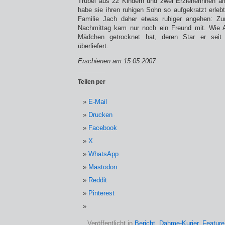
Trubel aus 22 Kindern und zwei Erzieherinnen a
habe sie ihren ruhigen Sohn so aufgekratzt erleb
Familie Jach daher etwas ruhiger angehen: Z
Nachmittag kam nur noch ein Freund mit. Wie A
Mädchen getrocknet hat, deren Star er seit 
überliefert.
Erschienen am 15.05.2007
Teilen per
E-Mail
Drucken
Facebook
X
WhatsApp
Mastodon
Reddit
Pinterest
Veröffentlicht in
Bericht
,
Dahme-Kurier
,
Feature