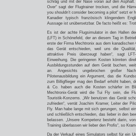
schräg und mit der Nase voran auf den Asphalt. 
Over“ sagt der Flugtrainer trocken, und die Häm
you shouldn’t consider becoming a pilot“ setzt er h
Kanadier typisch französisch klingendem Engl
Aussage ist unübersetzbar. De facto heißt es: Trot
Es ist der achte Flugsimulator in den Hallen der
(LFT) in Schönefeld, der an diesem Tag in Betr
erste der Firma Mechtronix aus dem kanadischen 
das Gerät entschieden, weil uns die Qualität
attraktive Preis überzeugt haben“, sagt LF
Einweihung. Die geringeren Kosten könnten dire
Ausbildungsstunden auf dem Gerät buchen, weit
an. Angesichts ungebrochen großer Nac
Pilotenausbildung ein Argument, das die Kundsc
zum Billigflieger mag den Bedarf erhöht haben,
& Co. haben auch die Kosten schärfer im Bl
Mechtronix-Gerät wird die Tui Fly sein, die Fl
Touristik-Konzerns. „Wir benutzen das Gerät sch
zufrieden“, verrät Joachim Kramer, Leiter der Pil
Fly. Man habe lange mit sich gerungen, selbst ei
und schließlich entschieden, das lieber in den b
belassen. „Unsere Kompetenz besteht darin, von
Training überlassen wir lieber den Profis“, so Kram
Da der Verkauf eines Simulators selbst für ein 