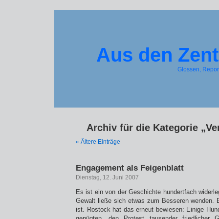
Aus den Zent
Glossen, Repo
Archiv für die Kategorie „Ver
« Ältere Einträge
Engagement als Feigenblatt
Dienstag, 12. Juni 2007
Es ist ein von der Geschichte hundertfach widerleg
Gewalt ließe sich etwas zum Besseren wenden. Ei
ist. Rostock hat das erneut bewiesen: Einige Hun
genügten, den Protest tausender friedlicher Gl