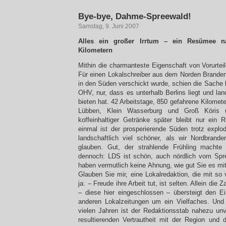
Bye-bye, Dahme-Spreewald!
Samstag, 9. Juni 2007
Alles ein großer Irrtum – ein Resümee 
Kilometern
Mithin die charmanteste Eigenschaft von Vorurteil
Für einen Lokalschreiber aus dem Norden Branden
in den Süden verschickt wurde, schien die Sache 
OHV, nur, dass es unterhalb Berlins liegt und land
bieten hat. 42 Arbeitstage, 850 gefahrene Kilome
Lübben, Klein Wasserburg und Groß Köris u
koffeinhaltiger Getränke später bleibt nur ein
einmal ist der prosperierende Süden trotz explod
landschaftlich viel schöner, als wir Nordbrande
glauben. Gut, der strahlende Frühling machte
dennoch: LDS ist schön, auch nördlich vom Spre
haben vermutlich keine Ahnung, wie gut Sie es m
Glauben Sie mir, eine Lokalredaktion, die mit so v
ja: – Freude ihre Arbeit tut, ist selten. Allein die
– diese hier eingeschlossen – übersteigt den Ei
anderen Lokalzeitungen um ein Vielfaches. Und 
vielen Jahren ist der Redaktionsstab nahezu un
resultierenden Vertrautheit mit der Region und