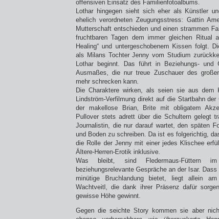
offensiven Einsatz des Familienfotoalbums.
Lothar hingegen sieht sich eher als Künstler u
ehelich verordneten Zeugungsstress: Gattin Ame
Mutterschaft entschieden und einen strammen Fahr
fruchtbaren Tagen dem immer gleichen Ritual 
Healing“ und untergeschobenem Kissen folgt. Di
als Milans Tochter Jenny vom Studium zurückk
Lothar beginnt. Das führt in Beziehungs- und G
Ausmaßes, die nur treue Zuschauer des großen
mehr schrecken kann.
Die Charaktere wirken, als seien sie aus dem K
Lindström-Verfilmung direkt auf die Startbahn de
der makellose Brian, Brite mit obligatem Akz
Pullover stets adrett über die Schultern gelegt tr
Journalistin, die nur darauf wartet, den späten F
und Boden zu schreiben. Da ist es folgerichtig, d
die Rolle der Jenny mit einer jedes Klischee erfül
Ältere-Herren-Erotik inklusive.
Was bleibt, sind Fledermaus-Füttern i
beziehungsrelevante Gespräche an der Isar. Dass 
minütige Bruchlandung bietet, liegt allein a
Wachtveitl, die dank ihrer Präsenz dafür sorge
gewisse Höhe gewinnt.
Gegen die seichte Story kommen sie aber nich