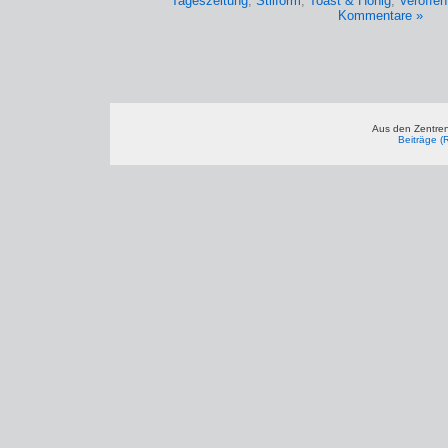
Tageszeitung
,
Stilform
,
Toast & Honig
,
Veröffent
Kommentare »
Aus den Zentren
Beiträge (