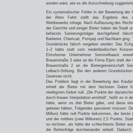
worden wäre, wie es die Ausschreibung suggeriert
Ein systematischer Fehler in der Bewertung der
der Alten Fahrt stellt das Ergebnis des au
Wettbewerbs infrage. Nach Auffassung des Rech
der Gerichte und einiger Bieter haben die Stadt 
befasste Sanierungsträger durchgehend fals
Barberini, Chiericati, Pompeji und Nachbarn ging. T
Grundstücke falsch vergeben worden: Das Eckg
1–2 hätte statt vom niederländischen Konze
Elmshorner Unternehmer Semmelhaack erwor
Brauerstraße 3 wäre an die Firma Elpro statt de
Brauerstraße 2 an die Bietergemeinschaft Seis
Lelbach-Stiftung. Bei den anderen Grundstücken
Gewinner nicht.
Das Problem liegt in der Bewertung des Kaufpr
erhielt der Bieter mit dem höchsten Gebot 
niedrigsten Gebot null. „Die Punkte der dazwisch
durch lineare Interpolation ermittelt“, heißt es i
hätte, wenn es drei Bieter gäbe, und diese ein
geboten hätten, Folgendes passieren müssen: Der
Million) hätte null Punkte bekommen, der beste (
und der mittlere (zwei Millionen) 2,5 Punkte. Stat
so rechnen, als hätte der schlechteste Bieter au
die Reihenfolge durcheinander wirbelt. Dadurch