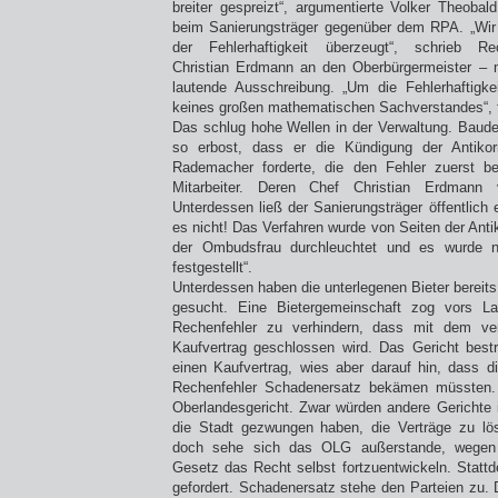
breiter gespreizt“, argumentierte Volker Theobal
beim Sanierungsträger gegenüber dem RPA. „Wir 
der Fehlerhaftigkeit überzeugt“, schrieb Re
Christian Erdmann an den Oberbürgermeister – m
lautende Ausschreibung. „Um die Fehlerhaftigke
keines großen mathematischen Sachverstandes“, 
Das schlug hohe Wellen in der Verwaltung. Baude
so erbost, dass er die Kündigung der Antikorr
Rademacher forderte, die den Fehler zuerst b
Mitarbeiter. Deren Chef Christian Erdmann 
Unterdessen ließ der Sanierungsträger öffentlich 
es nicht! Das Verfahren wurde von Seiten der Anti
der Ombudsfrau durchleuchtet und es wurde 
festgestellt“.
Unterdessen haben die unterlegenen Bieter bereit
gesucht. Eine Bietergemeinschaft zog vors L
Rechenfehler zu verhindern, dass mit dem ver
Kaufvertrag geschlossen wird. Das Gericht best
einen Kaufvertrag, wies aber darauf hin, dass 
Rechenfehler Schadenersatz bekämen müssten. 
Oberlandesgericht. Zwar würden andere Gerichte 
die Stadt gezwungen haben, die Verträge zu l
doch sehe sich das OLG außerstande, wegen 
Gesetz das Recht selbst fortzuentwickeln. Statt
gefordert. Schadenersatz stehe den Parteien zu. D