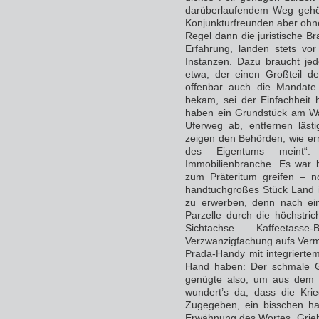
darüberlaufendem Weg gehör
Konjunkturfreunden aber ohneh
Regel dann die juristische Br
Erfahrung, landen stets vor
Instanzen. Dazu braucht jed
etwa, der einen Großteil de
offenbar auch die Mandate
bekam, sei der Einfachheit 
haben ein Grundstück am Wa
Uferweg ab, entfernen läs
zeigen den Behörden, wie ernst
des Eigentums meint“.
Immobilienbranche. Es war b
zum Präteritum greifen – n
handtuchgroßes Stück Land 
zu erwerben, denn nach ei
Parzelle durch die höchstri
Sichtachse Kaffeetasse
Verzwanzigfachung aufs Verm
Prada-Handy mit integrierte
Hand haben: Der schmale G
genügte also, um aus dem 
wundert’s da, dass die Krie
Zugegeben, ein bisschen hab
Erwähnung des Wortes „Grieb