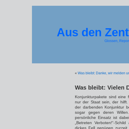
Aus den Zent
Glossen, Repo
«
Was bleibt: Danke, wir melden u
Was bleibt: Vielen 
Konjunkturpakete sind eine
nur der Staat sein, der hilft
der darbenden Konjunktur b
sogar gegen deren Willen
persönliche Einsatz ist dabe
„Betreten Verboten!“-Schi
dickes Fell genügen zurzeit