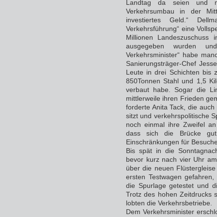
Landtag da seien und m
Verkehrsumbau in der Mi
investiertes Geld.“ Del
Verkehrsführung“ eine Vollsp
Millionen Landeszuschuss i
ausgegeben wurden und
Verkehrsminister“ habe manc
Sanierungsträger-Chef Jesse
Leute in drei Schichten bis
850Tonnen Stahl und 1,5 Ki
verbaut habe. Sogar die Li
mittlerweile ihren Frieden gem
forderte Anita Tack, die auc
sitzt und verkehrspolitische S
noch einmal ihre Zweifel an 
dass sich die Brücke gu
Einschränkungen für Besucher
Bis spät in die Sonntagnach
bevor kurz nach vier Uhr a
über die neuen Flüstergleis
ersten Testwagen gefahren, 
die Spurlage getestet und d
Trotz des hohen Zeitdrucks s
lobten die Verkehrsbetriebe.
Dem Verkehrsminister erschlo