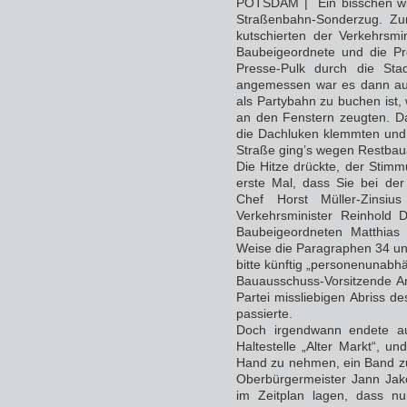
POTSDAM | Ein bisschen wirk
Straßenbahn-Sonderzug. Zur
kutschierten der Verkehrsmi
Baubeigeordnete und die Pr
Presse-Pulk durch die St
angemessen war es dann auch
als Partybahn zu buchen ist,
an den Fenstern zeugten. Daf
die Dachluken klemmten und 
Straße ging’s wegen Restbaua
Die Hitze drückte, der Stimm
erste Mal, dass Sie bei der
Chef Horst Müller-Zinsiu
Verkehrsminister Reinhold
Baubeigeordneten Matthias 
Weise die Paragraphen 34 un
bitte künftig „personenunab
Bauausschuss-Vorsitzende Ani
Partei missliebigen Abriss d
passierte.
Doch irgendwann endete au
Haltestelle „Alter Markt“, un
Hand zu nehmen, ein Band zu 
Oberbürgermeister Jann Jako
im Zeitplan lagen, dass n