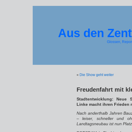
Aus den Zent
Glossen, Repo
«
Die Show geht weiter
Freudenfahrt mit 
Stadtentwicklung: Neue S
Linke macht ihren Frieden 
Nach anderthalb Jahren Bauz
– leiser, schneller und 
Landtagsneubau ist nun Platz