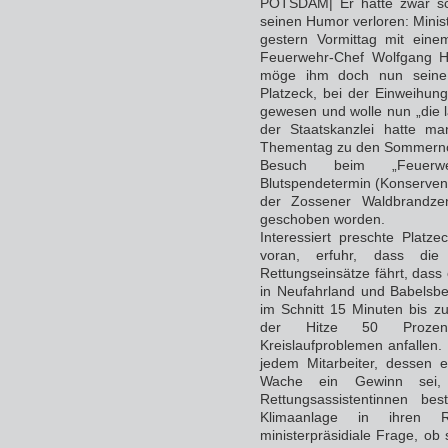
POTSDAM| Er hatte zwar sch
seinen Humor verloren: Minis
gestern Vormittag mit eine
Feuerwehr-Chef Wolfgang H
möge ihm doch nun seine G
Platzeck, bei der Einweihun
gewesen und wolle nun „die l
der Staatskanzlei hatte ma
Thementag zu den Sommernöt
Besuch beim „Feuerwe
Blutspendetermin (Konservenk
der Zossener Waldbrandzen
geschoben worden.
Interessiert preschte Platz
voran, erfuhr, dass di
Rettungseinsätze fährt, da
in Neufahrland und Babelsb
im Schnitt 15 Minuten bis 
der Hitze 50 Prozent
Kreislaufproblemen anfallen. 
jedem Mitarbeiter, dessen 
Wache ein Gewinn sei, 
Rettungsassistentinnen b
Klimaanlage in ihren R
ministerpräsidiale Frage, ob 