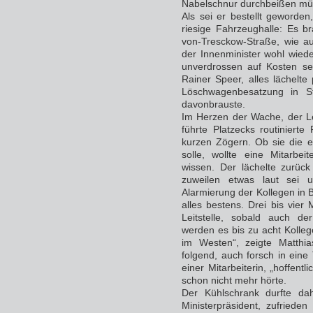
Nabelschnur durchbeißen mü
Als sei er bestellt geworden
riesige Fahrzeughalle: Es b
von-Tresckow-Straße, wie au
der Innenminister wohl wiede
unverdrossen auf Kosten se
Rainer Speer, alles lächelte
Löschwagenbesatzung in S
davonbrauste.
Im Herzen der Wache, der Le
führte Platzecks routiniert
kurzen Zögern. Ob sie die e
solle, wollte eine Mitarbe
wissen. Der lächelte zurüc
zuweilen etwas laut sei
Alarmierung der Kollegen in
alles bestens. Drei bis vier 
Leitstelle, sobald auch de
werden es bis zu acht Kolleg
im Westen“, zeigte Matthia
folgend, auch forsch in eine
einer Mitarbeiterin, „hoffen
schon nicht mehr hörte.
Der Kühlschrank durfte da
Ministerpräsident, zufried