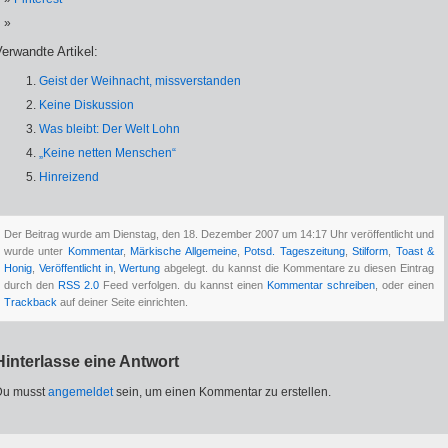
erwandte Artikel:
Geist der Weihnacht, missverstanden
Keine Diskussion
Was bleibt: Der Welt Lohn
„Keine netten Menschen“
Hinreizend
Der Beitrag wurde am Dienstag, den 18. Dezember 2007 um 14:17 Uhr veröffentlicht und
wurde unter
Kommentar
,
Märkische Allgemeine
,
Potsd. Tageszeitung
,
Stilform
,
Toast &
Honig
,
Veröffentlicht in
,
Wertung
abgelegt. du kannst die Kommentare zu diesen Eintrag
durch den
RSS 2.0
Feed verfolgen. du kannst einen
Kommentar schreiben
, oder einen
Trackback
auf deiner Seite einrichten.
Hinterlasse eine Antwort
Du musst
angemeldet
sein, um einen Kommentar zu erstellen.