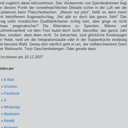
und zugleich daran teilzunehmen. Das Verdammen von Spendeaktionen liegt
an diesem Punkt der vorweihnachtlichen Debatte schon in der Luft wie der
Kardamom beim Plätzchenbacken. „Warum nur jetzt“, heißt es dann meist
mit betroffenem Augenaufschlag, „Not gibt es doch das ganze Jahr!“ Das
mag unter moralischen Qualitätskriterien richtig sein, aber ginge es nicht
etwas pragmatischer? Die Alternative zu Spenden, Wärme und
Aufmerksamkeit vor dem Fest lautet doch nicht: dasselbe, das ganze Jahr
über, sondern: dann eben nicht. So betrachtet, sind glückliche Kinderaugen
im Hotel, rund um die Integrationslaube oder in der Suppenküche eindeutig
die bessere Wahl. Genau dort nämlich geht er um, der vielbeschworene Geist
der Weihnacht. Trotz Geschenkebergen. Oder gerade darin.
Erschienen am 18.12.2007
eilen per
E-Mail
Drucken
Facebook
X
WhatsApp
Mastodon
Reddit
Pinterest