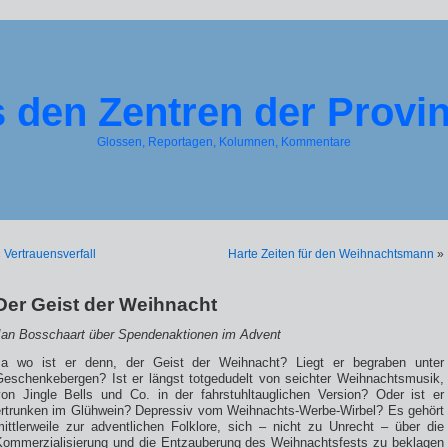
 den Zentren der Provi
Glossen, Reportagen, Kolumnen, Kommentare
«
Vertrauensverfall
Harte Zeiten für den Weihnachtsmann
»
Der Geist der Weihnacht
Jan Bosschaart über Spendenaktionen im Advent
Ja wo ist er denn, der Geist der Weihnacht? Liegt er begraben unter
Geschenkebergen? Ist er längst totgedudelt von seichter Weihnachtsmusik,
von Jingle Bells und Co. in der fahrstuhltauglichen Version? Oder ist er
ertrunken im Glühwein? Depressiv vom Weihnachts-Werbe-Wirbel? Es gehört
mittlerweile zur adventlichen Folklore, sich – nicht zu Unrecht – über die
Kommerzialisierung und die Entzauberung des Weihnachtsfests zu beklagen