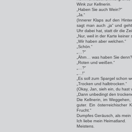
Wink zur Kellnerin.
„Haben Sie auch Wein?“
„Ja.“
(Innerer Klaps auf den Hinter
sagt man auch „ja“ und geht
Uhr dabei hat, statt dir die Ze
„Nur, weil in der Karte keiner 
„Wir haben aber welchen.“
„Schön.“
„…?“
„Ähm… was haben Sie denn?
„Roten und weißen.“
„…?“
„…!“
„Es soll zum Spargel schon w
„Trocken und halbtrocken.“
(Okay, Jan, sieh ein, du hast 
„Dann unbedingt den trockenen
Die Kellnerin, im Weggehen,
guter. Ein österreichischer 
Frucht.“
Dumpfes Geräusch, als mein K
Ich liebe mein Heimatland.
Meistens.