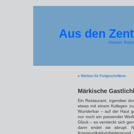
Aus den Zent
Glossen, Repo
«
Werben für Fortgeschrittene
Märkische Gastlich
Ein Restaurant, irgendwo dor
etwas mit einem Kollegen zu 
Wunderbar – auf der Haut ge
nur noch ein passender Weiß
Glück – es versteckt sich gern
dann endet sie abrupt. 
Kommunikationshintergrund,