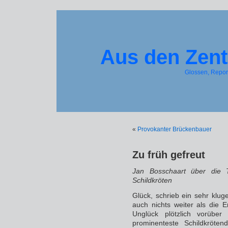
Aus den Zent
Glossen, Repo
«
Provokanter Brückenbauer
Zu früh gefreut
Jan Bosschaart über die 
Schildkröten
Glück, schrieb ein sehr klug
auch nichts weiter als die 
Unglück plötzlich vorübe
prominenteste Schildkrötend