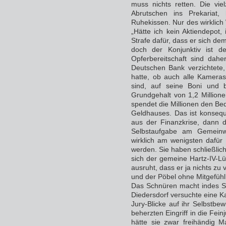
muss nichts retten. Die vie
Abrutschen ins Prekariat,
Ruhekissen. Nur des wirklic
„Hätte ich kein Aktiendepot, 
Strafe dafür, dass er sich de
doch der Konjunktiv ist d
Opferbereitschaft sind dah
Deutschen Bank verzichtete
hatte, ob auch alle Kameras 
sind, auf seine Boni und 
Grundgehalt von 1,2 Millione
spendet die Millionen den Bed
Geldhauses. Das ist konsequ
aus der Finanzkrise, dann d
Selbstaufgabe am Gemeinwo
wirklich am wenigsten dafür
werden. Sie haben schließlic
sich der gemeine Hartz-IV-L
ausruht, dass er ja nichts zu 
und der Pöbel ohne Mitgefühl
Das Schnüren macht indes Sc
Diedersdorf versuchte eine K
Jury-Blicke auf ihr Selbstb
beherzten Eingriff in die Fei
hätte sie zwar freihändig 