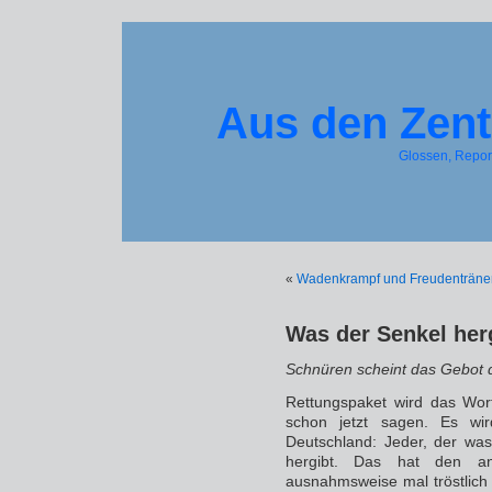
Aus den Zent
Glossen, Repo
«
Wadenkrampf und Freudenträne
Was der Senkel her
Schnüren scheint das Gebot d
Rettungspaket wird das Wort
schon jetzt sagen. Es wir
Deutschland: Jeder, der was
hergibt. Das hat den a
ausnahmsweise mal tröstlich i