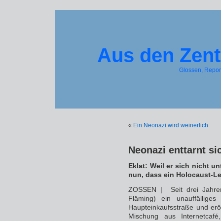
Aus den Zent
Glossen, Repo
«
Ein Neonazi wird weinerlich
Neonazi enttarnt si
Eklat: Weil er sich nicht u
nun, dass ein Holocaust-Leu
ZOSSEN | Seit drei Jahren
Fläming) ein unauffällige
Haupteinkaufsstraße und erö
Mischung aus Internetcafé