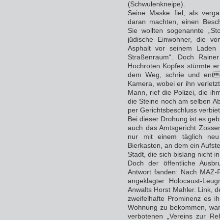
(Schwulenkneipe).
Seine Maske fiel, als ver
daran machten, einen Besch
Sie wollten sogenannte „Sto
jüdische Einwohner, die vo
Asphalt vor seinem Laden ei
Straßenraum“. Doch Rainer 
Hochroten Kopfes stürmte e
dem Weg, schrie und entri
Kamera, wobei er ihn verletzt
Mann, rief die Polizei, die ih
die Steine noch am selben A
per Gerichtsbeschluss verbiet
Bei dieser Drohung ist es gebl
auch das Amtsgericht Zossen
nur mit einem täglich neu
Bierkasten, an dem ein Aufste
Stadt, die sich bislang nicht 
Doch der öffentliche Ausbr
Antwort fanden: Nach MAZ-R
angeklagter Holocaust-Leu
Anwalts Horst Mahler. Link, d
zweifelhafte Prominenz es 
Wohnung zu bekommen, war z
verbotenen „Vereins zur Reh