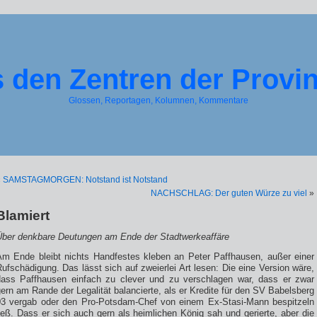
 den Zentren der Provi
Glossen, Reportagen, Kolumnen, Kommentare
«
SAMSTAGMORGEN: Notstand ist Notstand
NACHSCHLAG: Der guten Würze zu viel
»
Blamiert
Über denkbare Deutungen am Ende der Stadtwerkeaffäre
Am Ende bleibt nichts Handfestes kleben an Peter Paffhausen, außer einer
ufschädigung. Das lässt sich auf zweierlei Art lesen: Die eine Version wäre,
dass Paffhausen einfach zu clever und zu verschlagen war, dass er zwar
ern am Rande der Legalität balancierte, als er Kredite für den SV Babelsberg
03 vergab oder den Pro-Potsdam-Chef von einem Ex-Stasi-Mann bespitzeln
ieß. Dass er sich auch gern als heimlichen König sah und gerierte, aber die