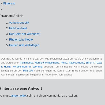
Pinterest
erwandte Artikel:
Verbotsrepublik
Nicht verdient
Der Geist der Weihnacht
Rhetorische Keule
Heulen und Wehklagen
Der Beitrag wurde am Samstag, den 08. September 2012 um 00:01 Uhr veröffentlicht
und wurde unter
Kommentar
,
Märkische Allgemeine
,
Potsd. Tageszeitung
,
Stilform
,
Toast
& Honig
,
Veröffentlicht in
,
Wertung
abgelegt. du kannst die Kommentare zu diesen
Eintrag durch den
RSS 2.0
Feed verfolgen. du kannst zum Ende springen und einen
Kommentar hinterlassen. Pingen ist im Augenblick nicht erlaubt.
Hinterlasse eine Antwort
Du musst
angemeldet
sein, um einen Kommentar zu erstellen.