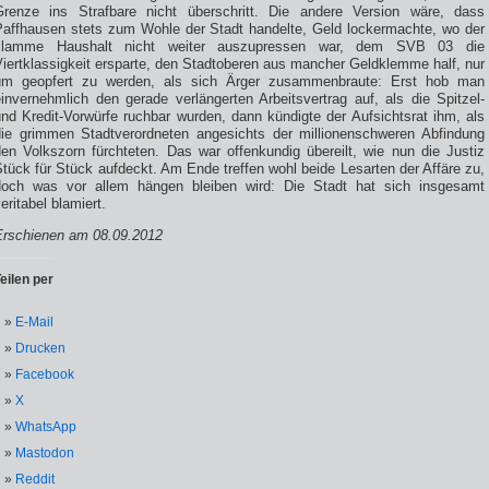
Grenze ins Strafbare nicht überschritt. Die andere Version wäre, dass
Paffhausen stets zum Wohle der Stadt handelte, Geld lockermachte, wo der
klamme Haushalt nicht weiter auszupressen war, dem SVB 03 die
iertklassigkeit ersparte, den Stadtoberen aus mancher Geldklemme half, nur
um geopfert zu werden, als sich Ärger zusammenbraute: Erst hob man
invernehmlich den gerade verlängerten Arbeitsvertrag auf, als die Spitzel-
nd Kredit-Vorwürfe ruchbar wurden, dann kündigte der Aufsichtsrat ihm, als
die grimmen Stadtverordneten angesichts der millionenschweren Abfindung
den Volkszorn fürchteten. Das war offenkundig übereilt, wie nun die Justiz
tück für Stück aufdeckt. Am Ende treffen wohl beide Lesarten der Affäre zu,
doch was vor allem hängen bleiben wird: Die Stadt hat sich insgesamt
eritabel blamiert.
Erschienen am 08.09.2012
eilen per
E-Mail
Drucken
Facebook
X
WhatsApp
Mastodon
Reddit