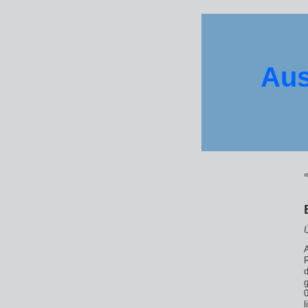
Aus
R
g
l